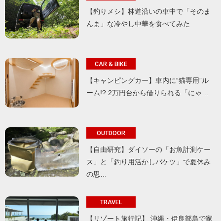
【釣りメシ】林道沿いの車中で「そのま
んま」な冷やし中華を食べてみた
CAR & BIKE
【キャンピングカー】車内に“猫専用”ル
ーム!? 2万円台から借りられる「にゃ…
OUTDOOR
【自由研究】ダイソーの「お魚計測ケー
ス」と「釣り用活かしバケツ」で夏休み
の思…
TRAVEL
【リゾート旅行記】 沖縄・伊良部島で家