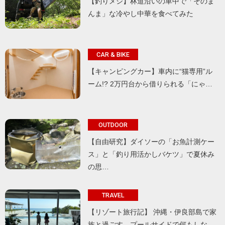
【釣りメシ】林道沿いの車中で「そのま
んま」な冷やし中華を食べてみた
CAR & BIKE
【キャンピングカー】車内に“猫専用”ル
ーム!? 2万円台から借りられる「にゃ…
OUTDOOR
【自由研究】ダイソーの「お魚計測ケー
ス」と「釣り用活かしバケツ」で夏休み
の思…
TRAVEL
【リゾート旅行記】 沖縄・伊良部島で家
族と過ごす、プールサイドで何もしな