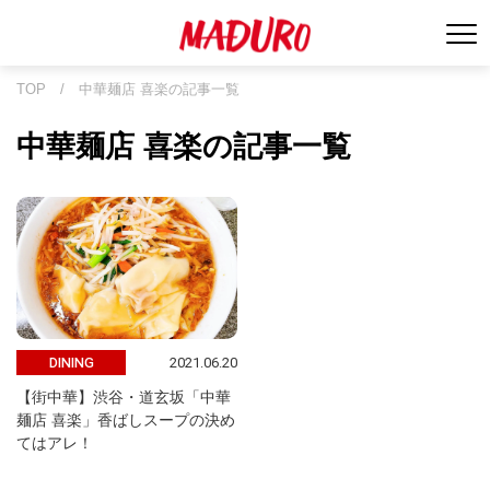
TOP
/
中華麺店 喜楽の記事一覧
中華麺店 喜楽の記事一覧
2021.06.20
DINING
【街中華】渋谷・道玄坂「中華
麺店 喜楽」香ばしスープの決め
てはアレ！