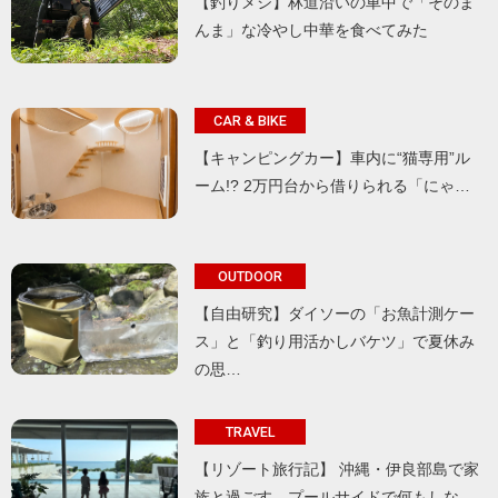
【釣りメシ】林道沿いの車中で「そのま
んま」な冷やし中華を食べてみた
CAR & BIKE
【キャンピングカー】車内に“猫専用”ル
ーム!? 2万円台から借りられる「にゃ…
OUTDOOR
【自由研究】ダイソーの「お魚計測ケー
ス」と「釣り用活かしバケツ」で夏休み
の思…
TRAVEL
【リゾート旅行記】 沖縄・伊良部島で家
族と過ごす、プールサイドで何もしな