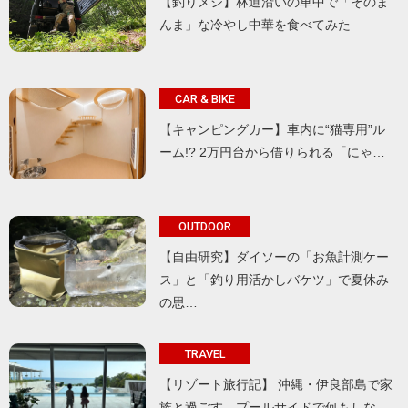
【釣りメシ】林道沿いの車中で「そのま
んま」な冷やし中華を食べてみた
CAR & BIKE
【キャンピングカー】車内に“猫専用”ル
ーム!? 2万円台から借りられる「にゃ…
OUTDOOR
【自由研究】ダイソーの「お魚計測ケー
ス」と「釣り用活かしバケツ」で夏休み
の思…
TRAVEL
【リゾート旅行記】 沖縄・伊良部島で家
族と過ごす、プールサイドで何もしな