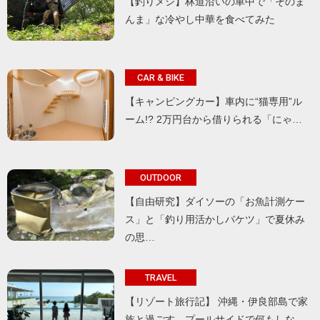
【釣りメシ】林道沿いの車中で「そのま
んま」な冷やし中華を食べてみた
CAR & BIKE
【キャンピングカー】車内に“猫専用”ル
ーム!? 2万円台から借りられる「にゃ…
OUTDOOR
【自由研究】ダイソーの「お魚計測ケー
ス」と「釣り用活かしバケツ」で夏休み
の思…
TRAVEL
【リゾート旅行記】 沖縄・伊良部島で家
族と過ごす、プールサイドで何もしな