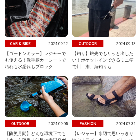
2024.09.22
2024.09.13
CAR & BIKE
OUTDOOR
【ゴードンミラー】レジャーで
【釣り】旅先でもサッと出した
も使える！派手柄カーシートで
い！ポケットインできるミニ竿
汚れも水濡れもブロック
で川、湖、海釣りも
2024.09.05
2024.07.31
OUTDOOR
FASHION
【防災月間】どんな環境下でも
【レジャー】水辺で思いっきり