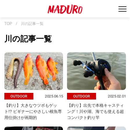
TOP
/
川の記事一覧
川の記事一覧
2025.06.15
2025.02.01
OUTDOOR
OUTDOOR
【釣り】大きなウツボもゲッ
【釣り】出先で本格キャスティ
ト!? ビギナーにやさしい根魚専
ング！川や湖、海でも使える超
用仕掛けが画期的
コンパクト釣り竿