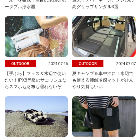
「水」を確保！注目の米国発ポ
遊ぶ！テバ、キーン、メレルの
ータブル浄水器
高グリップサンダル3選
2024.07.16
2024.07.07
OUTDOOR
OUTDOOR
【手ぶら】フェス＆水辺で使い
夏キャンプ＆車中泊に！水辺で
たい！IPX8等級のサコッシュな
も使える接触冷感マットがひん
らスマホも財布も濡れないぞ
やり気持ちいい