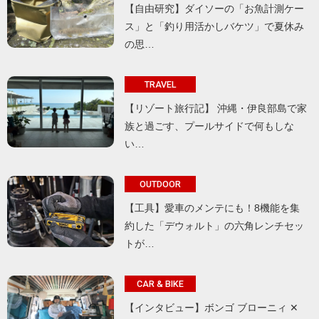
【自由研究】ダイソーの「お魚計測ケー
ス」と「釣り用活かしバケツ」で夏休み
の思…
TRAVEL
【リゾート旅行記】 沖縄・伊良部島で家
族と過ごす、プールサイドで何もしな
い…
OUTDOOR
【工具】愛車のメンテにも！8機能を集
約した「デウォルト」の六角レンチセッ
トが…
CAR & BIKE
【インタビュー】ボンゴ ブローニィ ✕