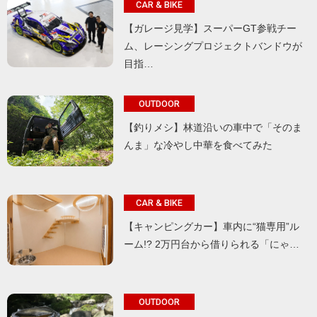
CAR & BIKE
【ガレージ見学】スーパーGT参戦チー
ム、レーシングプロジェクトバンドウが
目指…
OUTDOOR
【釣りメシ】林道沿いの車中で「そのま
んま」な冷やし中華を食べてみた
CAR & BIKE
【キャンピングカー】車内に“猫専用”ル
ーム!? 2万円台から借りられる「にゃ…
OUTDOOR