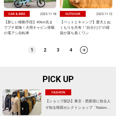
2025.11.18
2025.11.12
CAR & BIKE
OUTDOOR
【新しい移動手段】40km先ま
【ペットとキャンプ】愛犬とぬ
でプチ冒険！犬用キャビン搭載
くもりを共有！“自分だけ”の寝
の電アシ自転車
袋が落ち着くワン
1
2
3
4
PICK UP
FASHION
【ショップ探訪】東京・西新宿に知る人
ぞ知る韓国セレクトショップ「Nation…