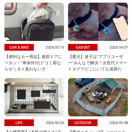
2026.05.13
2026.04.07
CAR & BIKE
GADGET
【便利なカー用品】後部ドアに
【愛犬】迷子は“アプリユーザ
ペタッ！“車体外付け”ゴミ箱な
ー”みんなで解決！次世代スマー
らゼッタイ臭わないぞ
トタグでどこにいても追跡だ
2026.03.26
2026.03.08
LIFE
OUTDOOR