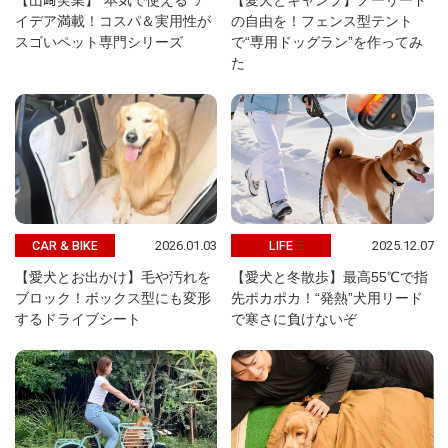
【山﨑実業】“本気で使える”ア
【愛犬とキャンプ】ノーリード
イデア満載！コスパ＆実用性が
の自由を！フェンス型テント
スゴいペット専門シリーズ
で“専用ドッグラン”を作ってみ
た
2026.01.03
2025.12.07
CAR & BIKE
LIFE
【愛犬とお出かけ】毛や汚れを
【愛犬と冬散歩】最高55℃で指
ブロック！ボックス型にも変形
先ポカポカ！“発熱”犬用リード
するドライブシート
で寒さに負けないぞ