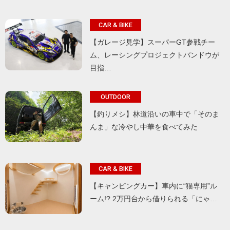
CAR & BIKE
【ガレージ見学】スーパーGT参戦チー
ム、レーシングプロジェクトバンドウが
目指…
OUTDOOR
【釣りメシ】林道沿いの車中で「そのま
んま」な冷やし中華を食べてみた
CAR & BIKE
【キャンピングカー】車内に“猫専用”ル
ーム!? 2万円台から借りられる「にゃ…