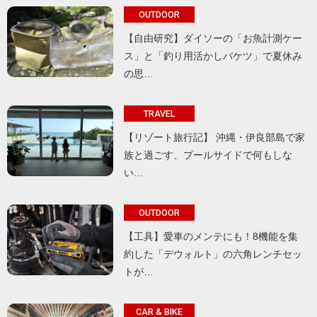
OUTDOOR
【自由研究】ダイソーの「お魚計測ケー
ス」と「釣り用活かしバケツ」で夏休み
の思…
TRAVEL
【リゾート旅行記】 沖縄・伊良部島で家
族と過ごす、プールサイドで何もしな
い…
OUTDOOR
【工具】愛車のメンテにも！8機能を集
約した「デウォルト」の六角レンチセッ
トが…
CAR & BIKE