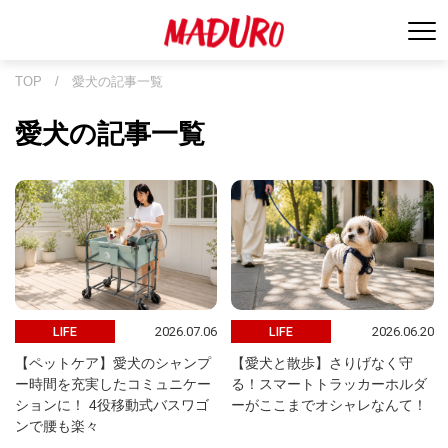
TOP
/
愛犬の記事一覧
愛犬の記事一覧
2026.07.06
2026.06.20
LIFE
LIFE
【ペットケア】愛犬のシャンプ
【愛犬と散歩】さりげなく守
ー時間を充実したコミュニケー
る！スマートトラッカーホルダ
ションに！ 4役移動式バスワゴ
ーがここまでオシャレなんて！
ンで腰も楽々