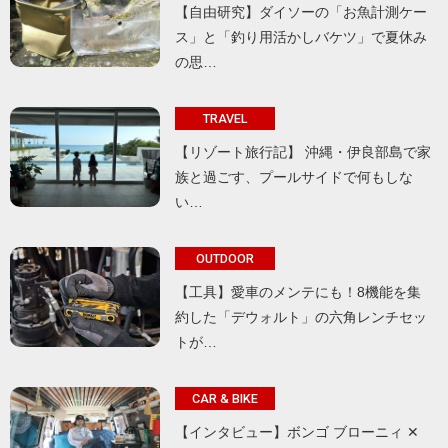
【自由研究】ダイソーの「お魚計測ケー
ス」と「釣り用活かしバケツ」で夏休み
の思…
TRAVEL
【リゾート旅行記】 沖縄・伊良部島で家
族と過ごす、プールサイドで何もしな
い…
OUTDOOR
【工具】愛車のメンテにも！8機能を集
約した「デウォルト」の六角レンチセッ
トが…
CAR & BIKE
【インタビュー】ボンゴ ブローニィ ✕