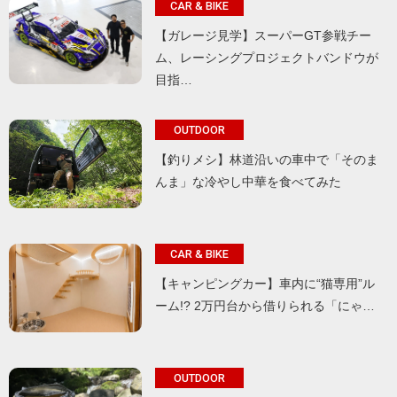
CAR & BIKE
【ガレージ見学】スーパーGT参戦チー
ム、レーシングプロジェクトバンドウが
目指…
OUTDOOR
【釣りメシ】林道沿いの車中で「そのま
んま」な冷やし中華を食べてみた
CAR & BIKE
【キャンピングカー】車内に“猫専用”ル
ーム!? 2万円台から借りられる「にゃ…
OUTDOOR