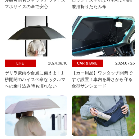
外線も雨もシャットアウト！ス
ロック！スマホよりも軽い晴雨
マホサイズの傘で安心
兼用折りたたみ傘
2024.08.10
2024.07.26
LIFE
CAR & BIKE
ゲリラ豪雨や台風に備えよ！1
【カー用品】ワンタッチ開閉で
秒開閉のハイスペ傘ならクルマ
すぐ設置！車内を暑さから守る
への乗り込み時も濡れない
傘型サンシェード