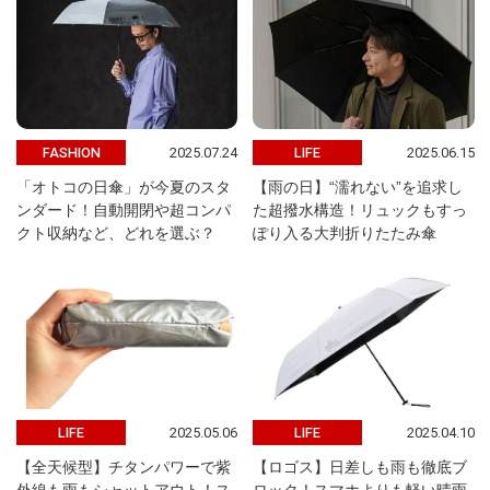
2025.07.24
2025.06.15
FASHION
LIFE
「オトコの日傘」が今夏のスタ
【雨の日】“濡れない”を追求し
ンダード！自動開閉や超コンパ
た超撥水構造！リュックもすっ
クト収納など、どれを選ぶ？
ぽり入る大判折りたたみ傘
2025.05.06
2025.04.10
LIFE
LIFE
【全天候型】チタンパワーで紫
【ロゴス】日差しも雨も徹底ブ