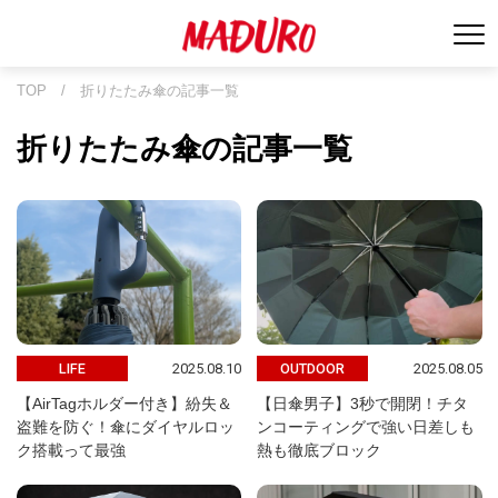
TOP
/
折りたたみ傘の記事一覧
折りたたみ傘の記事一覧
2025.08.10
2025.08.05
LIFE
OUTDOOR
【AirTagホルダー付き】紛失＆
【日傘男子】3秒で開閉！チタ
盗難を防ぐ！傘にダイヤルロッ
ンコーティングで強い日差しも
ク搭載って最強
熱も徹底ブロック