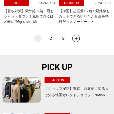
2024.07.14
2024.05.30
LIFE
OUTDOOR
【暑さ対策】紫外線＆熱、雨も
【梅雨】超軽量150g！紫外線も
シャットダウン！風船で浮くほ
カットできる折りたたみ傘を携
ど軽い“99g”の兼用傘
行だ＜スノーピーク＞
1
2
3
PICK UP
FASHION
【ショップ探訪】東京・西新宿に知る人
ぞ知る韓国セレクトショップ「Nation…