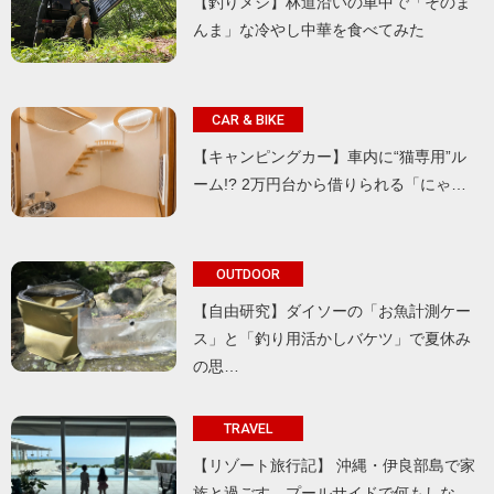
【釣りメシ】林道沿いの車中で「そのま
んま」な冷やし中華を食べてみた
CAR & BIKE
【キャンピングカー】車内に“猫専用”ル
ーム!? 2万円台から借りられる「にゃ…
OUTDOOR
【自由研究】ダイソーの「お魚計測ケー
ス」と「釣り用活かしバケツ」で夏休み
の思…
TRAVEL
【リゾート旅行記】 沖縄・伊良部島で家
族と過ごす、プールサイドで何もしな