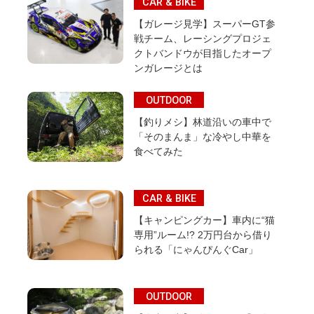
CAR & BIKE
【ガレージ見学】スーパーGT参
戦チーム、レーシングプロジェ
クトバンドウが目指したオープ
ンガレージとは
OUTDOOR
【釣りメシ】林道沿いの車中で
「そのまんま」な冷やし中華を
食べてみた
CAR & BIKE
【キャンピングカー】車内に“猫
専用”ルーム!? 2万円台から借り
られる「にゃんぴんぐCar」
OUTDOOR