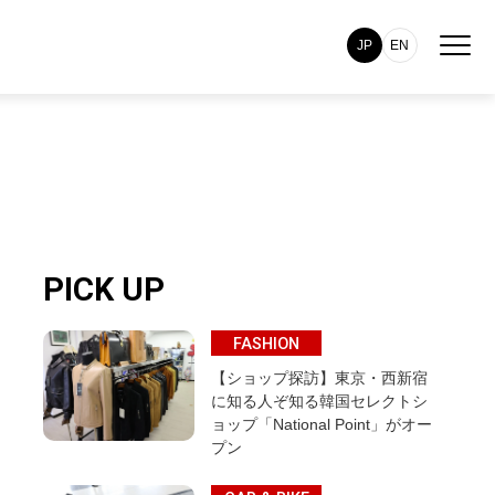
JP
EN
PICK UP
FASHION
【ショップ探訪】東京・西新宿
に知る人ぞ知る韓国セレクトシ
ョップ「National Point」がオー
プン