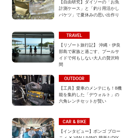
【自由研究】ダイソーの「お魚
計測ケース」と「釣り用活かし
バケツ」で夏休みの思い出作り
TRAVEL
【リゾート旅行記】 沖縄・伊良
部島で家族と過ごす、プールサ
イドで何もしない大人の贅沢時
間
OUTDOOR
【工具】愛車のメンテにも！8機
能を集約した「デウォルト」の
六角レンチセットが賢い
CAR & BIKE
【インタビュー】ボンゴ ブロー
ニィ ✕ VAN LIVING 簡単なDIY