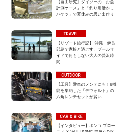
【自由研究】ダイソーの「お魚
計測ケース」と「釣り用活かし
バケツ」で夏休みの思い出作り
TRAVEL
【リゾート旅行記】 沖縄・伊良
部島で家族と過ごす、プールサ
イドで何もしない大人の贅沢時
間
OUTDOOR
【工具】愛車のメンテにも！8機
能を集約した「デウォルト」の
六角レンチセットが賢い
CAR & BIKE
【インタビュー】ボンゴ ブロー
ニィ ✕ VAN LIVING 簡単なDIY