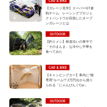
CAR & BIKE
【ガレージ見学】スーパーGT参
戦チーム、レーシングプロジェ
クトバンドウが目指したオープ
ンガレージとは
OUTDOOR
【釣りメシ】林道沿いの車中で
「そのまんま」な冷やし中華を
食べてみた
CAR & BIKE
【キャンピングカー】車内に“猫
専用”ルーム!? 2万円台から借り
られる「にゃんぴんぐCar」
OUTDOOR