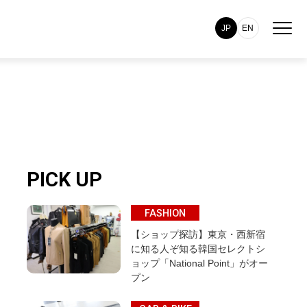
JP
EN
PICK UP
FASHION
【ショップ探訪】東京・西新宿
に知る人ぞ知る韓国セレクトシ
ョップ「National Point」がオー
プン