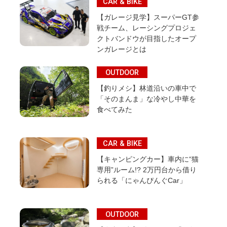
CAR & BIKE
【ガレージ見学】スーパーGT参
戦チーム、レーシングプロジェ
クトバンドウが目指したオープ
ンガレージとは
OUTDOOR
【釣りメシ】林道沿いの車中で
「そのまんま」な冷やし中華を
食べてみた
CAR & BIKE
【キャンピングカー】車内に“猫
専用”ルーム!? 2万円台から借り
られる「にゃんぴんぐCar」
OUTDOOR