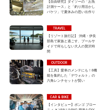
【自由研究】ダイソーの「お魚
計測ケース」と「釣り用活かし
バケツ」で夏休みの思い出作り
TRAVEL
【リゾート旅行記】 沖縄・伊良
部島で家族と過ごす、プールサ
イドで何もしない大人の贅沢時
間
OUTDOOR
【工具】愛車のメンテにも！8機
能を集約した「デウォルト」の
六角レンチセットが賢い
CAR & BIKE
【インタビュー】ボンゴ ブロー
ニィ ✕ VAN LIVING 簡単なDIY