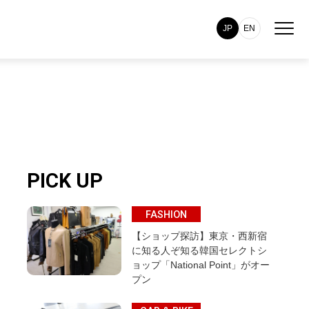
JP
EN
PICK UP
FASHION
【ショップ探訪】東京・西新宿
に知る人ぞ知る韓国セレクトシ
ョップ「National Point」がオー
プン