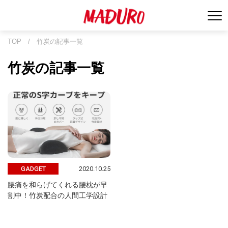
TOP
/
竹炭の記事一覧
竹炭の記事一覧
2020.10.25
GADGET
腰痛を和らげてくれる腰枕が早
割中！竹炭配合の人間工学設計