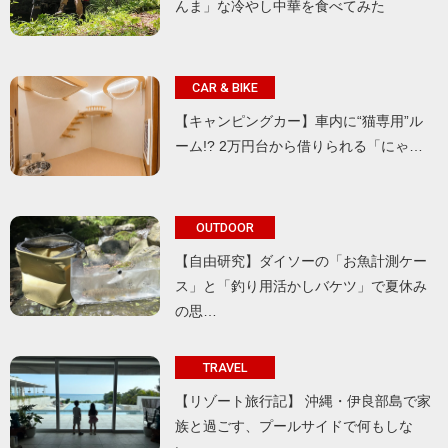
んま」な冷やし中華を食べてみた
CAR & BIKE
【キャンピングカー】車内に“猫専用”ル
ーム!? 2万円台から借りられる「にゃ…
OUTDOOR
【自由研究】ダイソーの「お魚計測ケー
ス」と「釣り用活かしバケツ」で夏休み
の思…
TRAVEL
【リゾート旅行記】 沖縄・伊良部島で家
族と過ごす、プールサイドで何もしな