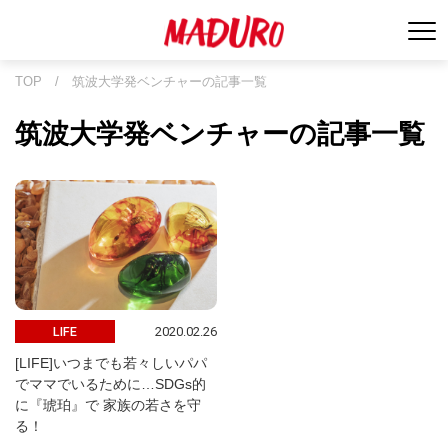
TOP
/
筑波大学発ベンチャーの記事一覧
筑波大学発ベンチャーの記事一覧
2020.02.26
LIFE
[LIFE]いつまでも若々しいパパ
でママでいるために…SDGs的
に『琥珀』で 家族の若さを守
る！