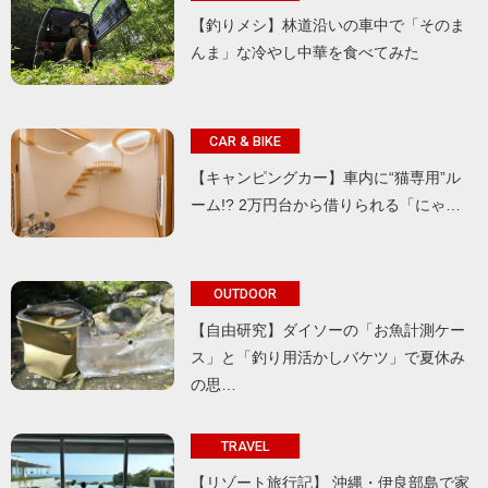
【釣りメシ】林道沿いの車中で「そのま
んま」な冷やし中華を食べてみた
CAR & BIKE
【キャンピングカー】車内に“猫専用”ル
ーム!? 2万円台から借りられる「にゃ…
OUTDOOR
【自由研究】ダイソーの「お魚計測ケー
ス」と「釣り用活かしバケツ」で夏休み
の思…
TRAVEL
【リゾート旅行記】 沖縄・伊良部島で家