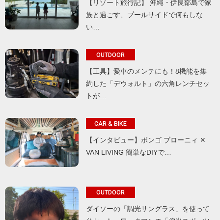
【リゾート旅行記】 沖縄・伊良部島で家
族と過ごす、プールサイドで何もしな
い…
OUTDOOR
【工具】愛車のメンテにも！8機能を集
約した「デウォルト」の六角レンチセッ
トが…
CAR & BIKE
【インタビュー】ボンゴ ブローニィ ✕
VAN LIVING 簡単なDIYで…
OUTDOOR
ダイソーの「調光サングラス」を使って