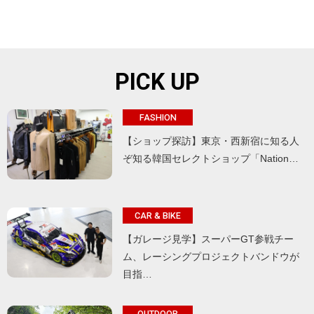
PICK UP
FASHION
【ショップ探訪】東京・西新宿に知る人
ぞ知る韓国セレクトショップ「Nation…
CAR & BIKE
【ガレージ見学】スーパーGT参戦チー
ム、レーシングプロジェクトバンドウが
目指…
OUTDOOR