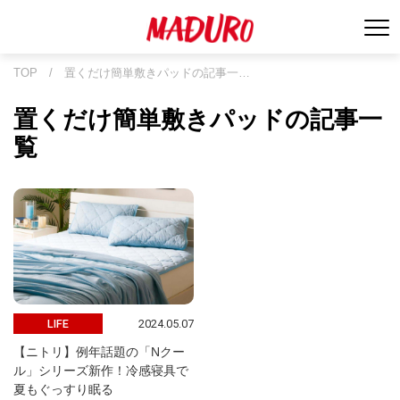
TOP
/
置くだけ簡単敷きパッドの記事一…
置くだけ簡単敷きパッドの記事一
覧
2024.05.07
LIFE
【ニトリ】例年話題の「Nクー
ル」シリーズ新作！冷感寝具で
夏もぐっすり眠る