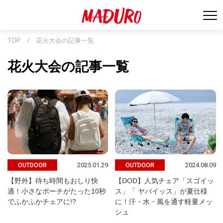
TOP
/
花火大会の記事一覧
花火大会の記事一覧
2025.01.29
2024.08.09
OUTDOOR
OUTDOOR
【野外】待ち時間もおしり快
【DOD】人気チェア「スゴイッ
適！小さなポーチがたった10秒
ス」「 ヤバイッス」が夏仕様
でふかふかチェアに!?
に！汗・水・風を通す軽量メッ
シュ