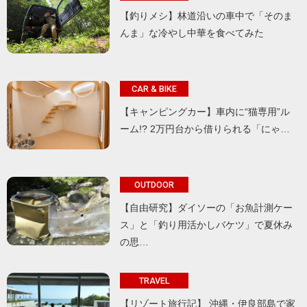
【釣りメシ】林道沿いの車中で「そのま
んま」な冷やし中華を食べてみた
CAR & BIKE
【キャンピングカー】車内に“猫専用”ル
ーム!? 2万円台から借りられる「にゃ…
OUTDOOR
【自由研究】ダイソーの「お魚計測ケー
ス」と「釣り用活かしバケツ」で夏休み
の思…
TRAVEL
【リゾート旅行記】 沖縄・伊良部島で家