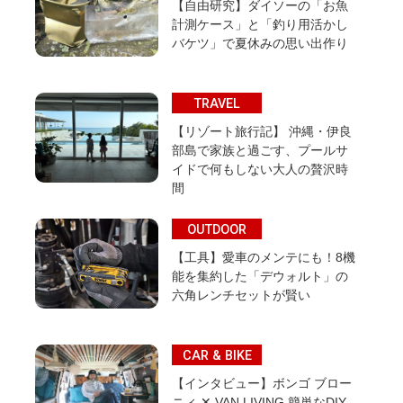
【自由研究】ダイソーの「お魚
計測ケース」と「釣り用活かし
バケツ」で夏休みの思い出作り
TRAVEL
【リゾート旅行記】 沖縄・伊良
部島で家族と過ごす、プールサ
イドで何もしない大人の贅沢時
間
OUTDOOR
【工具】愛車のメンテにも！8機
能を集約した「デウォルト」の
六角レンチセットが賢い
CAR & BIKE
【インタビュー】ボンゴ ブロー
ニィ ✕ VAN LIVING 簡単なDIY