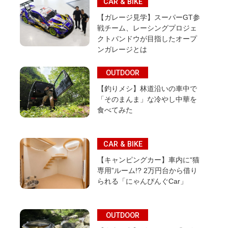
CAR & BIKE
【ガレージ見学】スーパーGT参
戦チーム、レーシングプロジェ
クトバンドウが目指したオープ
ンガレージとは
OUTDOOR
【釣りメシ】林道沿いの車中で
「そのまんま」な冷やし中華を
食べてみた
CAR & BIKE
【キャンピングカー】車内に“猫
専用”ルーム!? 2万円台から借り
られる「にゃんぴんぐCar」
OUTDOOR