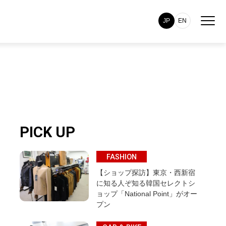
JP
EN
PICK UP
FASHION
【ショップ探訪】東京・西新宿
に知る人ぞ知る韓国セレクトシ
ョップ「National Point」がオー
プン