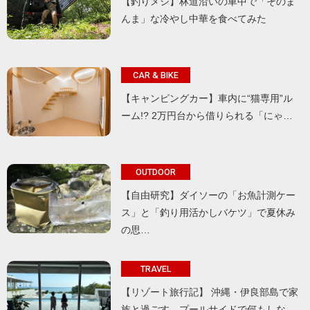
【釣りメシ】林道沿いの車中で「そのま
んま」な冷やし中華を食べてみた
CAR & BIKE
【キャンピングカー】車内に“猫専用”ル
ーム!? 2万円台から借りられる「にゃ…
OUTDOOR
【自由研究】ダイソーの「お魚計測ケー
ス」と「釣り用活かしバケツ」で夏休み
の思…
TRAVEL
【リゾート旅行記】 沖縄・伊良部島で家
族と過ごす、プールサイドで何もしな