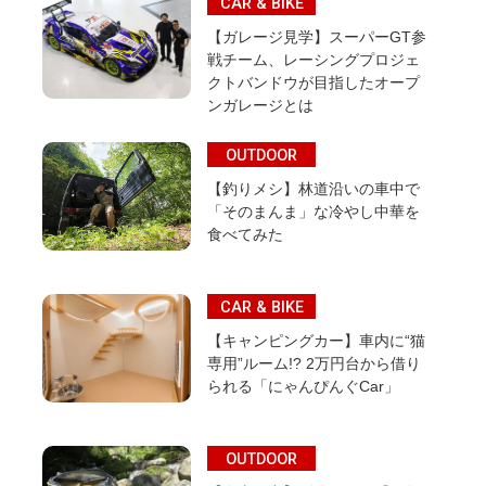
CAR & BIKE
【ガレージ見学】スーパーGT参
戦チーム、レーシングプロジェ
クトバンドウが目指したオープ
ンガレージとは
OUTDOOR
【釣りメシ】林道沿いの車中で
「そのまんま」な冷やし中華を
食べてみた
CAR & BIKE
【キャンピングカー】車内に“猫
専用”ルーム!? 2万円台から借り
られる「にゃんぴんぐCar」
OUTDOOR