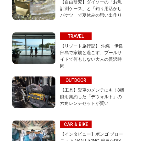
【自由研究】ダイソーの「お魚
計測ケース」と「釣り用活かし
バケツ」で夏休みの思い出作り
TRAVEL
【リゾート旅行記】 沖縄・伊良
部島で家族と過ごす、プールサ
イドで何もしない大人の贅沢時
間
OUTDOOR
【工具】愛車のメンテにも！8機
能を集約した「デウォルト」の
六角レンチセットが賢い
CAR & BIKE
【インタビュー】ボンゴ ブロー
ニィ ✕ VAN LIVING 簡単なDIY