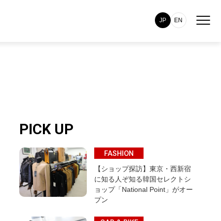
JP
EN
PICK UP
FASHION
【ショップ探訪】東京・西新宿
に知る人ぞ知る韓国セレクトシ
ョップ「National Point」がオー
プン