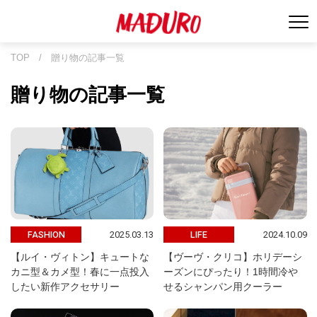
TOP
/
贈り物の記事一覧
贈り物の記事一覧
2025.03.13
2024.10.09
FASHION
LIFE
【ルイ・ヴィトン】キュートな
【ヴーヴ・クリコ】ホリデーシ
カニ型＆カメ型！春に一点投入
ーズンにぴったり！1時間冷や
したい新作アクセサリー
せるシャンパン用クーラー