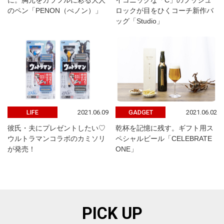
に。胸元をカラフルに彩る大人
イコニックな「C」のプッシュ
のペン「PENON（ぺノン）」
ロックが目をひくコーチ新作バ
ッグ「Studio」
2021.06.09
2021.06.02
LIFE
GADGET
彼氏・夫にプレゼントしたい♡
乾杯を記憶に残す。ギフト用ス
ウルトラマンコラボのカミソリ
ペシャルビール「CELEBRATE
が発売！
ONE」
PICK UP