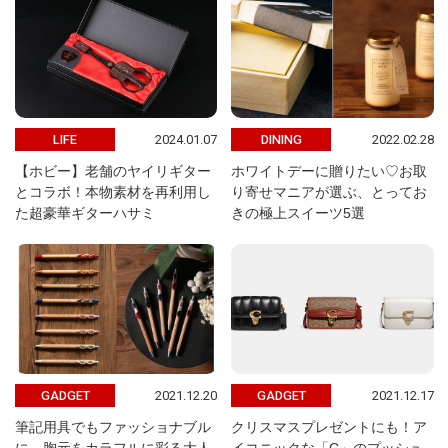
2024.01.07
2022.02.28
LIFE
DINING
【ホビー】老舗のヤイリギター
ホワイトデーに贈りたい♡お取
とコラボ！本物素材を再利用し
り寄せマニアが選ぶ、とってお
た超豪華ギターハサミ
きの極上スイーツ5選
2021.12.20
2021.12.17
GADGET
GADGET
筆記用具でもファッショナブル
クリスマスプレゼントにも！ア