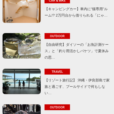
CAR & BIKE
【キャンピングカー】車内に“猫専用”ル
ーム!? 2万円台から借りられる「にゃ…
OUTDOOR
【自由研究】ダイソーの「お魚計測ケー
ス」と「釣り用活かしバケツ」で夏休み
の思…
TRAVEL
【リゾート旅行記】 沖縄・伊良部島で家
族と過ごす、プールサイドで何もしな
い…
OUTDOOR