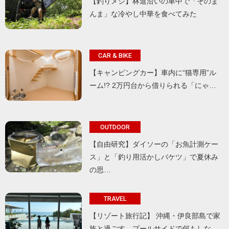
【釣りメシ】林道沿いの車中で「そのま
んま」な冷やし中華を食べてみた
CAR & BIKE
【キャンピングカー】車内に“猫専用”ル
ーム!? 2万円台から借りられる「にゃ…
OUTDOOR
【自由研究】ダイソーの「お魚計測ケー
ス」と「釣り用活かしバケツ」で夏休み
の思…
TRAVEL
【リゾート旅行記】 沖縄・伊良部島で家
族と過ごす、プールサイドで何もしな