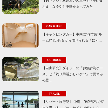
【釣りメシ】林道沿いの車中で「そのま
んま」な冷やし中華を食べてみた
CAR & BIKE
【キャンピングカー】車内に“猫専用”ル
ーム!? 2万円台から借りられる「にゃ…
OUTDOOR
【自由研究】ダイソーの「お魚計測ケー
ス」と「釣り用活かしバケツ」で夏休み
の思…
TRAVEL
【リゾート旅行記】 沖縄・伊良部島で家
族と過ごす、プールサイドで何もしな