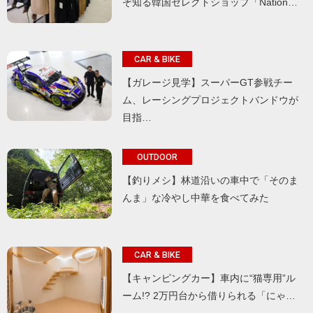
ぞ知る韓国セレクトショップ「Nation…
CAR & BIKE
【ガレージ見学】スーパーGT参戦チー
ム、レーシングプロジェクトバンドウが
目指…
OUTDOOR
【釣りメシ】林道沿いの車中で「そのま
んま」な冷やし中華を食べてみた
CAR & BIKE
【キャンピングカー】車内に“猫専用”ル
ーム!? 2万円台から借りられる「にゃ…