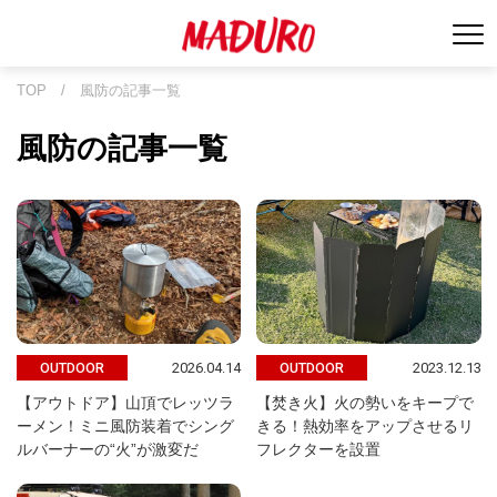
TOP
/
風防の記事一覧
風防の記事一覧
2026.04.14
2023.12.13
OUTDOOR
OUTDOOR
【アウトドア】山頂でレッツラ
【焚き火】火の勢いをキープで
ーメン！ミニ風防装着でシング
きる！熱効率をアップさせるリ
ルバーナーの“火”が激変だ
フレクターを設置