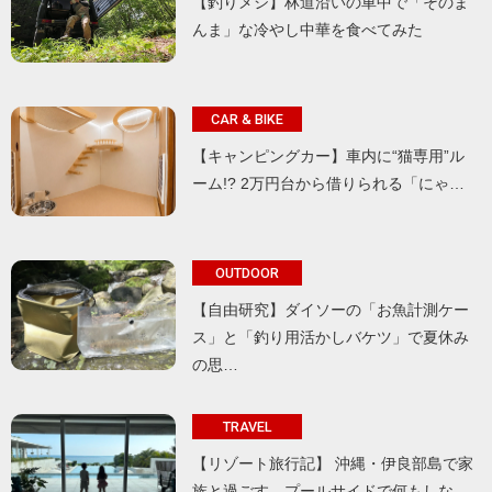
【釣りメシ】林道沿いの車中で「そのま
んま」な冷やし中華を食べてみた
CAR & BIKE
【キャンピングカー】車内に“猫専用”ル
ーム!? 2万円台から借りられる「にゃ…
OUTDOOR
【自由研究】ダイソーの「お魚計測ケー
ス」と「釣り用活かしバケツ」で夏休み
の思…
TRAVEL
【リゾート旅行記】 沖縄・伊良部島で家
族と過ごす、プールサイドで何もしな