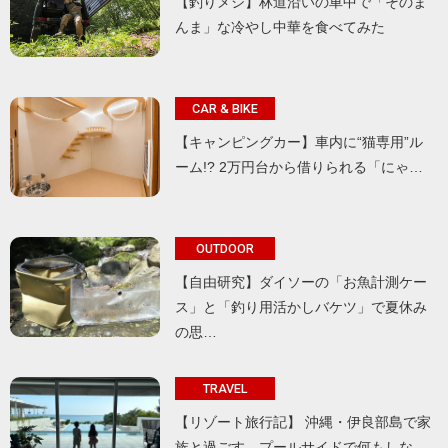
【釣りメシ】林道沿いの車中で「そのま
んま」な冷やし中華を食べてみた
CAR & BIKE
【キャンピングカー】車内に“猫専用”ル
ーム!? 2万円台から借りられる「にゃ…
OUTDOOR
【自由研究】ダイソーの「お魚計測ケー
ス」と「釣り用活かしバケツ」で夏休み
の思…
TRAVEL
【リゾート旅行記】 沖縄・伊良部島で家
族と過ごす、プールサイドで何もしな