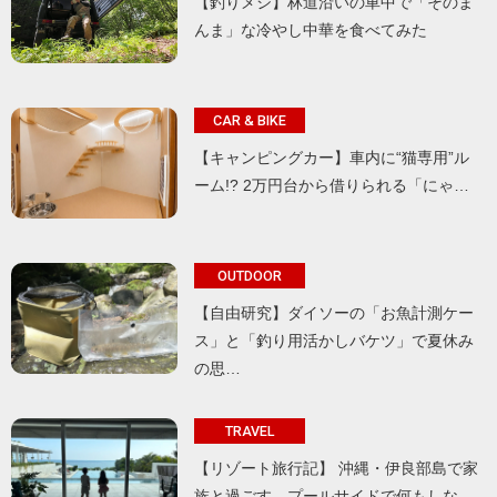
【釣りメシ】林道沿いの車中で「そのま
んま」な冷やし中華を食べてみた
CAR & BIKE
【キャンピングカー】車内に“猫専用”ル
ーム!? 2万円台から借りられる「にゃ…
OUTDOOR
【自由研究】ダイソーの「お魚計測ケー
ス」と「釣り用活かしバケツ」で夏休み
の思…
TRAVEL
【リゾート旅行記】 沖縄・伊良部島で家
族と過ごす、プールサイドで何もしな