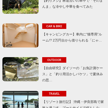
【釣りメシ】林道沿いの車中で「そのま
んま」な冷やし中華を食べてみた
CAR & BIKE
【キャンピングカー】車内に“猫専用”ル
ーム!? 2万円台から借りられる「にゃ…
OUTDOOR
【自由研究】ダイソーの「お魚計測ケー
ス」と「釣り用活かしバケツ」で夏休み
の思…
TRAVEL
【リゾート旅行記】 沖縄・伊良部島で家
族と過ごす、プールサイドで何もしな