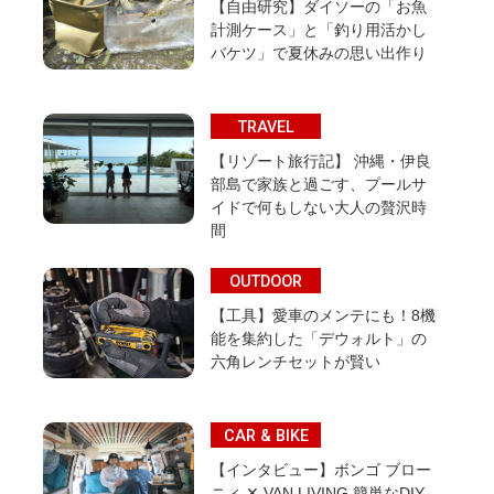
【自由研究】ダイソーの「お魚
計測ケース」と「釣り用活かし
バケツ」で夏休みの思い出作り
TRAVEL
【リゾート旅行記】 沖縄・伊良
部島で家族と過ごす、プールサ
イドで何もしない大人の贅沢時
間
OUTDOOR
【工具】愛車のメンテにも！8機
能を集約した「デウォルト」の
六角レンチセットが賢い
CAR & BIKE
【インタビュー】ボンゴ ブロー
ニィ ✕ VAN LIVING 簡単なDIY