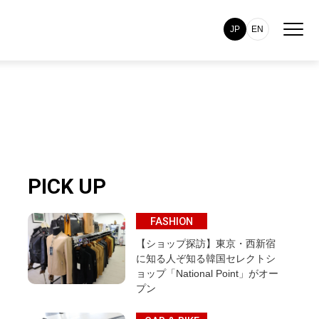
JP
EN
PICK UP
FASHION
【ショップ探訪】東京・西新宿
に知る人ぞ知る韓国セレクトシ
ョップ「National Point」がオー
プン