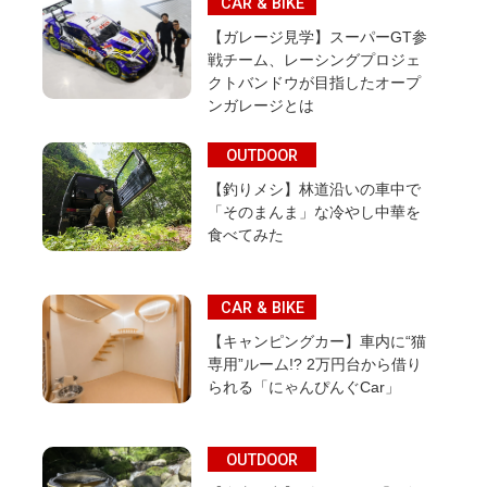
CAR & BIKE
【ガレージ見学】スーパーGT参
戦チーム、レーシングプロジェ
クトバンドウが目指したオープ
ンガレージとは
OUTDOOR
【釣りメシ】林道沿いの車中で
「そのまんま」な冷やし中華を
食べてみた
CAR & BIKE
【キャンピングカー】車内に“猫
専用”ルーム!? 2万円台から借り
られる「にゃんぴんぐCar」
OUTDOOR