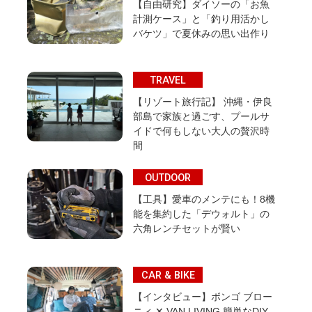
【自由研究】ダイソーの「お魚
計測ケース」と「釣り用活かし
バケツ」で夏休みの思い出作り
TRAVEL
【リゾート旅行記】 沖縄・伊良
部島で家族と過ごす、プールサ
イドで何もしない大人の贅沢時
間
OUTDOOR
【工具】愛車のメンテにも！8機
能を集約した「デウォルト」の
六角レンチセットが賢い
CAR & BIKE
【インタビュー】ボンゴ ブロー
ニィ ✕ VAN LIVING 簡単なDIY