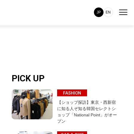
JP
EN
PICK UP
FASHION
【ショップ探訪】東京・西新宿
に知る人ぞ知る韓国セレクトシ
ョップ「National Point」がオー
プン