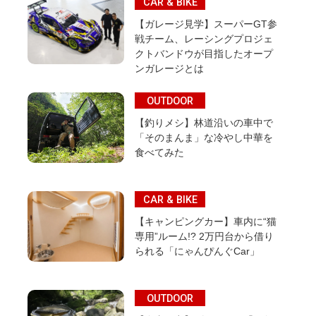
CAR & BIKE
【ガレージ見学】スーパーGT参
戦チーム、レーシングプロジェ
クトバンドウが目指したオープ
ンガレージとは
OUTDOOR
【釣りメシ】林道沿いの車中で
「そのまんま」な冷やし中華を
食べてみた
CAR & BIKE
【キャンピングカー】車内に“猫
専用”ルーム!? 2万円台から借り
られる「にゃんぴんぐCar」
OUTDOOR