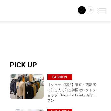
JP
EN
PICK UP
FASHION
【ショップ探訪】東京・西新宿
に知る人ぞ知る韓国セレクトシ
ョップ「National Point」がオー
プン