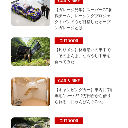
CAR & BIKE
【ガレージ見学】スーパーGT参
戦チーム、レーシングプロジェ
クトバンドウが目指したオープ
ンガレージとは
OUTDOOR
【釣りメシ】林道沿いの車中で
「そのまんま」な冷やし中華を
食べてみた
CAR & BIKE
【キャンピングカー】車内に“猫
専用”ルーム!? 2万円台から借り
られる「にゃんぴんぐCar」
OUTDOOR