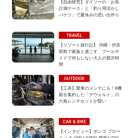
【自由研究】ダイソーの「お魚
計測ケース」と「釣り用活かし
バケツ」で夏休みの思い出作り
TRAVEL
【リゾート旅行記】 沖縄・伊良
部島で家族と過ごす、プールサ
イドで何もしない大人の贅沢時
間
OUTDOOR
【工具】愛車のメンテにも！8機
能を集約した「デウォルト」の
六角レンチセットが賢い
CAR & BIKE
【インタビュー】ボンゴ ブロー
ニィ ✕ VAN LIVING 簡単なDIY