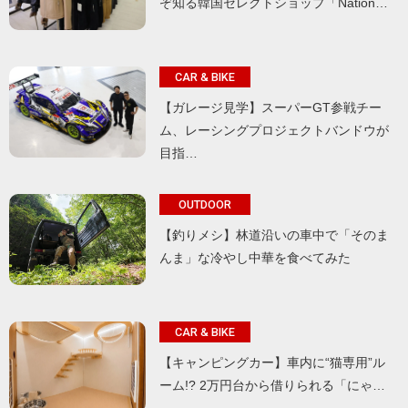
ぞ知る韓国セレクトショップ「Nation…
CAR & BIKE
【ガレージ見学】スーパーGT参戦チー
ム、レーシングプロジェクトバンドウが
目指…
OUTDOOR
【釣りメシ】林道沿いの車中で「そのま
んま」な冷やし中華を食べてみた
CAR & BIKE
【キャンピングカー】車内に“猫専用”ル
ーム!? 2万円台から借りられる「にゃ…