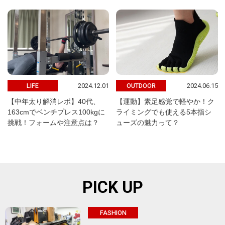
2024.12.01
2024.06.15
LIFE
OUTDOOR
【中年太り解消レポ】40代、
【運動】素足感覚で軽やか！ク
163cmでベンチプレス100kgに
ライミングでも使える5本指シ
挑戦！フォームや注意点は？
ューズの魅力って？
PICK UP
FASHION