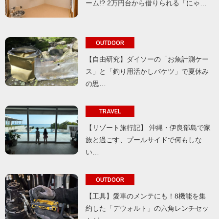
ーム!? 2万円台から借りられる「にゃ…
OUTDOOR
【自由研究】ダイソーの「お魚計測ケー
ス」と「釣り用活かしバケツ」で夏休み
の思…
TRAVEL
【リゾート旅行記】 沖縄・伊良部島で家
族と過ごす、プールサイドで何もしな
い…
OUTDOOR
【工具】愛車のメンテにも！8機能を集
約した「デウォルト」の六角レンチセッ