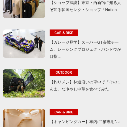
【ショップ探訪】東京・西新宿に知る人
ぞ知る韓国セレクトショップ「Nation…
CAR & BIKE
【ガレージ見学】スーパーGT参戦チー
ム、レーシングプロジェクトバンドウが
目指…
OUTDOOR
【釣りメシ】林道沿いの車中で「そのま
んま」な冷やし中華を食べてみた
CAR & BIKE
【キャンピングカー】車内に“猫専用”ル