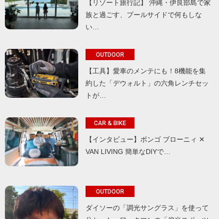
【リゾート旅行記】 沖縄・伊良部島で家
族と過ごす、プールサイドで何もしな
い…
OUTDOOR
【工具】愛車のメンテにも！8機能を集
約した「デウォルト」の六角レンチセッ
トが…
CAR & BIKE
【インタビュー】ボンゴ ブローニィ ✕
VAN LIVING 簡単なDIYで…
OUTDOOR
ダイソーの「調光サングラス」を使って