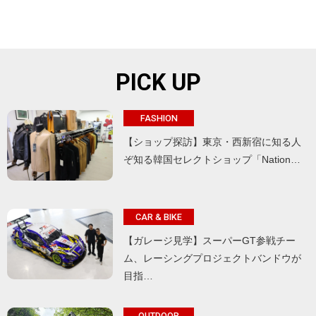
PICK UP
FASHION
【ショップ探訪】東京・西新宿に知る人
ぞ知る韓国セレクトショップ「Nation…
CAR & BIKE
【ガレージ見学】スーパーGT参戦チー
ム、レーシングプロジェクトバンドウが
目指…
OUTDOOR