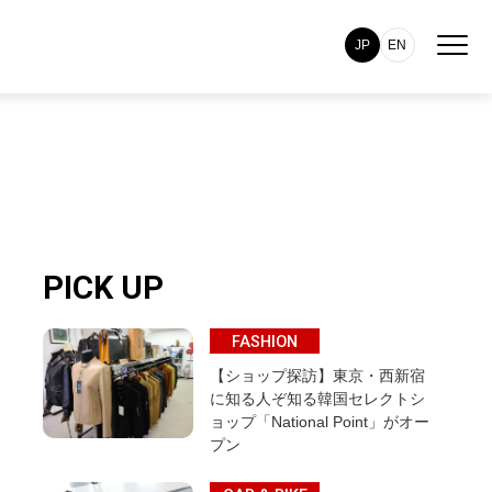
JP
EN
PICK UP
FASHION
【ショップ探訪】東京・西新宿
に知る人ぞ知る韓国セレクトシ
ョップ「National Point」がオー
プン