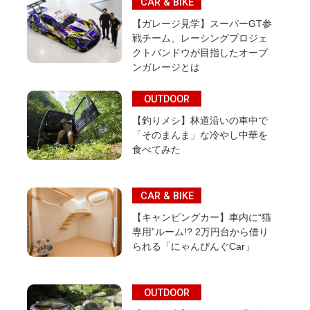
CAR & BIKE
【ガレージ見学】スーパーGT参
戦チーム、レーシングプロジェ
クトバンドウが目指したオープ
ンガレージとは
OUTDOOR
【釣りメシ】林道沿いの車中で
「そのまんま」な冷やし中華を
食べてみた
CAR & BIKE
【キャンピングカー】車内に“猫
専用”ルーム!? 2万円台から借り
られる「にゃんぴんぐCar」
OUTDOOR