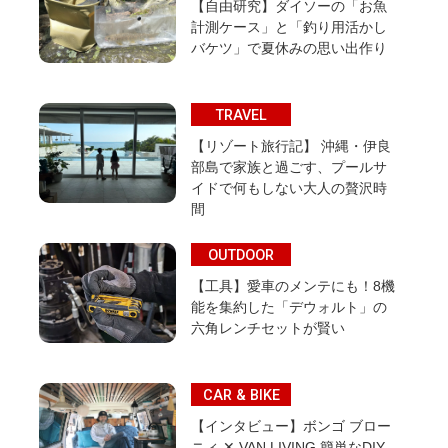
【自由研究】ダイソーの「お魚
計測ケース」と「釣り用活かし
バケツ」で夏休みの思い出作り
TRAVEL
【リゾート旅行記】 沖縄・伊良
部島で家族と過ごす、プールサ
イドで何もしない大人の贅沢時
間
OUTDOOR
【工具】愛車のメンテにも！8機
能を集約した「デウォルト」の
六角レンチセットが賢い
CAR & BIKE
【インタビュー】ボンゴ ブロー
ニィ ✕ VAN LIVING 簡単なDIY