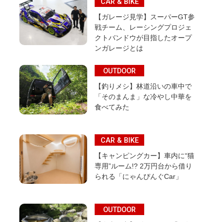
CAR & BIKE
【ガレージ見学】スーパーGT参
戦チーム、レーシングプロジェ
クトバンドウが目指したオープ
ンガレージとは
OUTDOOR
【釣りメシ】林道沿いの車中で
「そのまんま」な冷やし中華を
食べてみた
CAR & BIKE
【キャンピングカー】車内に“猫
専用”ルーム!? 2万円台から借り
られる「にゃんぴんぐCar」
OUTDOOR