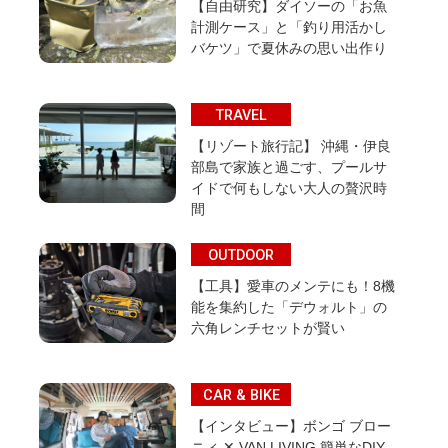
【自由研究】ダイソーの「お魚
計測ケース」と「釣り用活かし
バケツ」で夏休みの思い出作り
TRAVEL
【リゾート旅行記】 沖縄・伊良
部島で家族と過ごす、プールサ
イドで何もしない大人の贅沢時
間
OUTDOOR
【工具】愛車のメンテにも！8機
能を集約した「デウォルト」の
六角レンチセットが賢い
CAR & BIKE
【インタビュー】ボンゴ ブロー
ニィ ✕ VAN LIVING 簡単なDIY