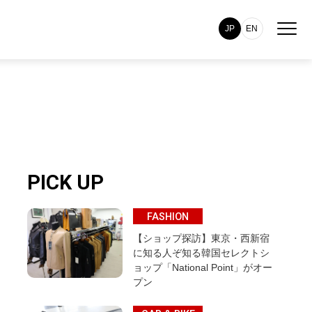
JP
EN
PICK UP
FASHION
【ショップ探訪】東京・西新宿
に知る人ぞ知る韓国セレクトシ
ョップ「National Point」がオー
プン