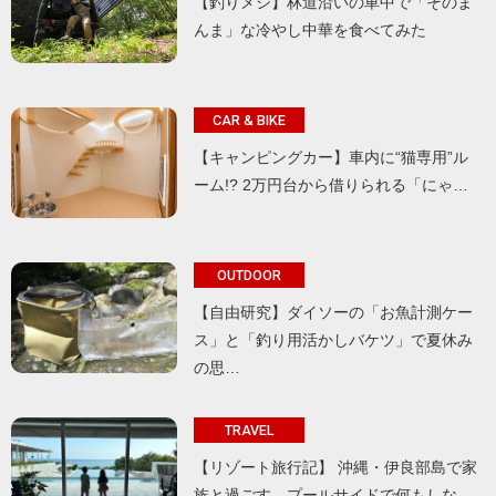
【釣りメシ】林道沿いの車中で「そのま
んま」な冷やし中華を食べてみた
CAR & BIKE
【キャンピングカー】車内に“猫専用”ル
ーム!? 2万円台から借りられる「にゃ…
OUTDOOR
【自由研究】ダイソーの「お魚計測ケー
ス」と「釣り用活かしバケツ」で夏休み
の思…
TRAVEL
【リゾート旅行記】 沖縄・伊良部島で家
族と過ごす、プールサイドで何もしな