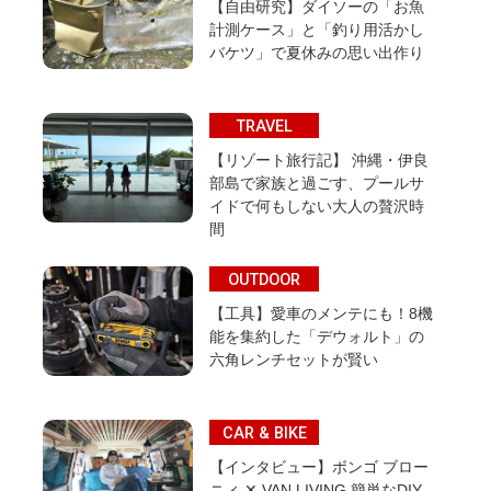
【自由研究】ダイソーの「お魚
計測ケース」と「釣り用活かし
バケツ」で夏休みの思い出作り
TRAVEL
【リゾート旅行記】 沖縄・伊良
部島で家族と過ごす、プールサ
イドで何もしない大人の贅沢時
間
OUTDOOR
【工具】愛車のメンテにも！8機
能を集約した「デウォルト」の
六角レンチセットが賢い
CAR & BIKE
【インタビュー】ボンゴ ブロー
ニィ ✕ VAN LIVING 簡単なDIY