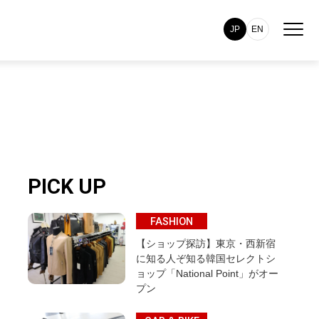
JP
EN
PICK UP
FASHION
【ショップ探訪】東京・西新宿
に知る人ぞ知る韓国セレクトシ
ョップ「National Point」がオー
プン