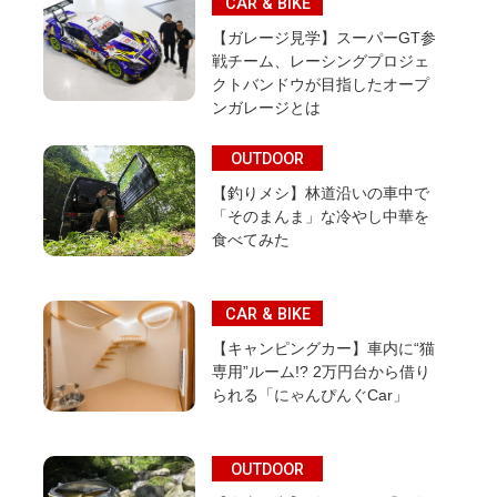
CAR & BIKE
【ガレージ見学】スーパーGT参
戦チーム、レーシングプロジェ
クトバンドウが目指したオープ
ンガレージとは
OUTDOOR
【釣りメシ】林道沿いの車中で
「そのまんま」な冷やし中華を
食べてみた
CAR & BIKE
【キャンピングカー】車内に“猫
専用”ルーム!? 2万円台から借り
られる「にゃんぴんぐCar」
OUTDOOR