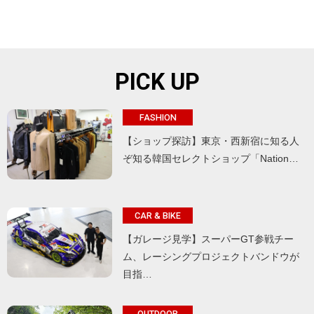
PICK UP
FASHION
【ショップ探訪】東京・西新宿に知る人
ぞ知る韓国セレクトショップ「Nation…
CAR & BIKE
【ガレージ見学】スーパーGT参戦チー
ム、レーシングプロジェクトバンドウが
目指…
OUTDOOR