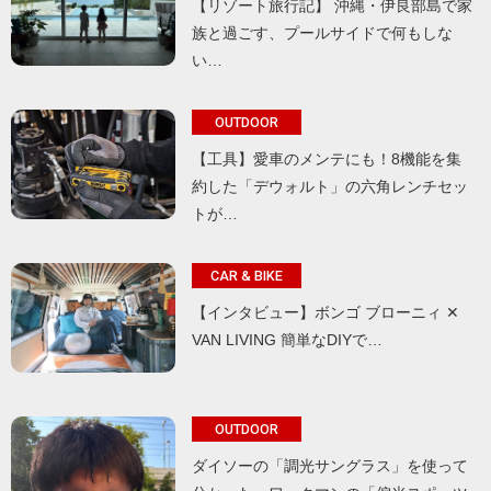
【リゾート旅行記】 沖縄・伊良部島で家
族と過ごす、プールサイドで何もしな
い…
OUTDOOR
【工具】愛車のメンテにも！8機能を集
約した「デウォルト」の六角レンチセッ
トが…
CAR & BIKE
【インタビュー】ボンゴ ブローニィ ✕
VAN LIVING 簡単なDIYで…
OUTDOOR
ダイソーの「調光サングラス」を使って