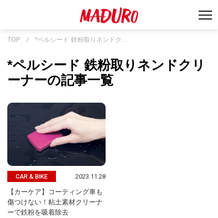
TOP
/
*ペルシード 鉄粉取りネンドク…
*ペルシード 鉄粉取りネンドクリ
ーナーの記事一覧
2023.11.28
CAR & BIKE
【カーケア】コーティング車も
傷つけない！粘土素材クリーナ
ーで鉄粉を吸着除去