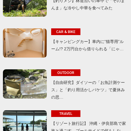
【釣りメシ】林道沿いの車中で「そのま
んま」な冷やし中華を食べてみた
CAR & BIKE
【キャンピングカー】車内に“猫専用”ル
ーム!? 2万円台から借りられる「にゃ…
OUTDOOR
【自由研究】ダイソーの「お魚計測ケー
ス」と「釣り用活かしバケツ」で夏休み
の思…
TRAVEL
【リゾート旅行記】 沖縄・伊良部島で家
族と過ごす、プールサイドで何もしな