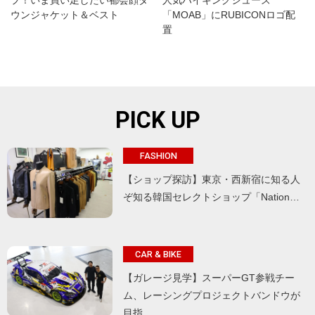
プ！いま買い足したい都会顔ダ
人気ハイキングシューズ
ウンジャケット＆ベスト
「MOAB」にRUBICONロゴ配
置
PICK UP
FASHION
【ショップ探訪】東京・西新宿に知る人
ぞ知る韓国セレクトショップ「Nation…
CAR & BIKE
【ガレージ見学】スーパーGT参戦チー
ム、レーシングプロジェクトバンドウが
目指…