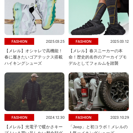
2025.03.25
2025.03.12
FASHION
FASHION
【メレル】オシャレで高機能！
【メレル】春スニーカーの本
春に履きたいゴアテックス搭載
命！歴史的名作のアーカイブモ
ハイキングシューズ
デルとしてフォルムを踏襲
2024.12.30
2023.10.29
FASHION
FASHION
【メレル】光電子で暖かさキー
「Jeep」と初コラボ！メレルの