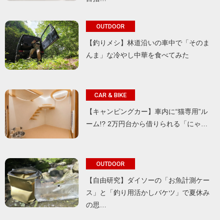
OUTDOOR
【釣りメシ】林道沿いの車中で「そのま
んま」な冷やし中華を食べてみた
CAR & BIKE
【キャンピングカー】車内に“猫専用”ル
ーム!? 2万円台から借りられる「にゃ…
OUTDOOR
【自由研究】ダイソーの「お魚計測ケー
ス」と「釣り用活かしバケツ」で夏休み
の思…