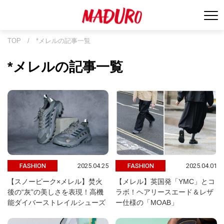
TOP
/
*メレルの記事一覧
*メレルの記事一覧
2025.04.25
2025.04.01
FASHION
FASHION
【スノーピーク×メレル】焚火
【メレル】英国発「YMC」とコ
後の“灰”の美しさを表現！高機
ラボ！ヘアリースエード＆レザ
能ダイバーストレイルシューズ
ー仕様の「MOAB」