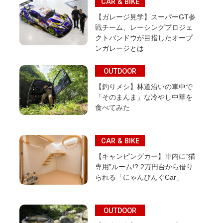
CAR & BIKE
【ガレージ見学】スーパーGT参
戦チーム、レーシングプロジェ
クトバンドウが目指したオープ
ンガレージとは
OUTDOOR
【釣りメシ】林道沿いの車中で
「そのまんま」な冷やし中華を
食べてみた
CAR & BIKE
【キャンピングカー】車内に“猫
専用”ルーム!? 2万円台から借り
られる「にゃんぴんぐCar」
OUTDOOR