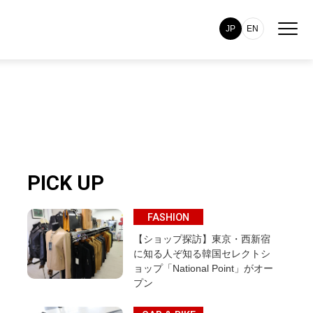
JP
EN
PICK UP
FASHION
【ショップ探訪】東京・西新宿
に知る人ぞ知る韓国セレクトシ
ョップ「National Point」がオー
プン