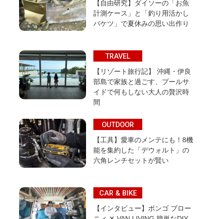
【自由研究】ダイソーの「お魚
計測ケース」と「釣り用活かし
バケツ」で夏休みの思い出作り
TRAVEL
【リゾート旅行記】 沖縄・伊良
部島で家族と過ごす、プールサ
イドで何もしない大人の贅沢時
間
OUTDOOR
【工具】愛車のメンテにも！8機
能を集約した「デウォルト」の
六角レンチセットが賢い
CAR & BIKE
【インタビュー】ボンゴ ブロー
ニィ ✕ VAN LIVING 簡単なDIY