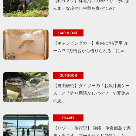
【釣りメシ】林道沿いの車中で「そのま
んま」な冷やし中華を食べてみた
CAR & BIKE
【キャンピングカー】車内に“猫専用”ル
ーム!? 2万円台から借りられる「にゃ…
OUTDOOR
【自由研究】ダイソーの「お魚計測ケー
ス」と「釣り用活かしバケツ」で夏休み
の思…
TRAVEL
【リゾート旅行記】 沖縄・伊良部島で家
族と過ごす、プールサイドで何もしな