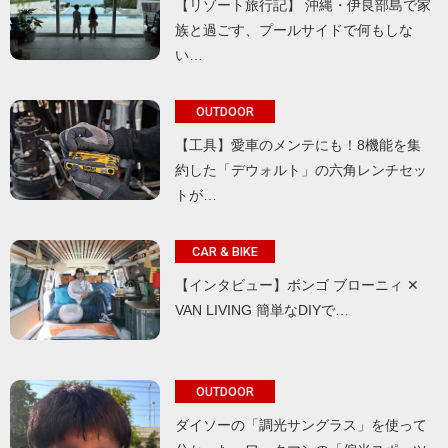
【リゾート旅行記】 沖縄・伊良部島で家
族と過ごす、プールサイドで何もしな
い…
OUTDOOR
【工具】愛車のメンテにも！8機能を集
約した「デウォルト」の六角レンチセッ
トが…
CAR & BIKE
【インタビュー】ボンゴ ブローニィ ✕
VAN LIVING 簡単なDIYで…
OUTDOOR
ダイソーの「調光サングラス」を使って