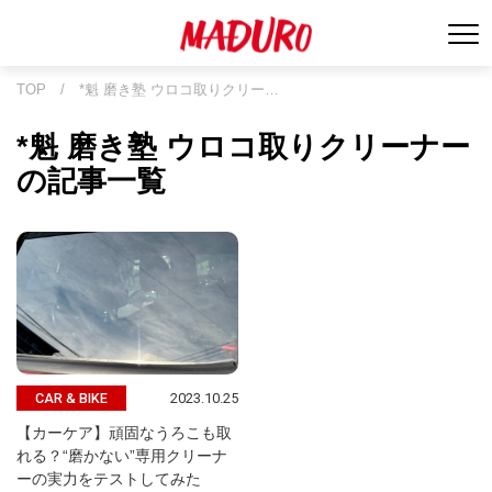
TOP
/
*魁 磨き塾 ウロコ取りクリー…
*魁 磨き塾 ウロコ取りクリーナー
の記事一覧
2023.10.25
CAR & BIKE
【カーケア】頑固なうろこも取
れる？“磨かない”専用クリーナ
ーの実力をテストしてみた