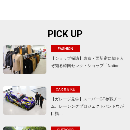
PICK UP
FASHION
【ショップ探訪】東京・西新宿に知る人
ぞ知る韓国セレクトショップ「Nation…
CAR & BIKE
【ガレージ見学】スーパーGT参戦チー
ム、レーシングプロジェクトバンドウが
目指…
OUTDOOR