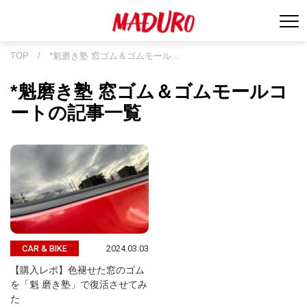
TOP
/
*魁磨き塾 窓ゴム＆ゴムモール…
*魁磨き塾 窓ゴム＆ゴムモールコ
ートの記事一覧
2024.03.03
CAR & BIKE
【購入レポ】色褪せた窓のゴム
を「魁 磨き塾」で復活させてみ
た