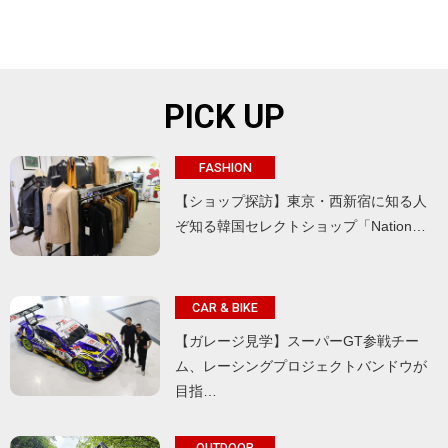
PICK UP
FASHION
【ショップ探訪】東京・西新宿に知る人
ぞ知る韓国セレクトショップ「Nation…
CAR & BIKE
【ガレージ見学】スーパーGT参戦チー
ム、レーシングプロジェクトバンドウが
目指…
OUTDOOR