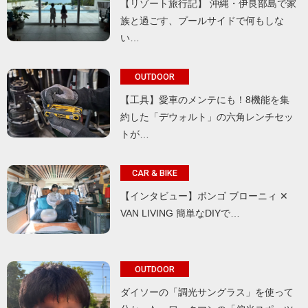
【リゾート旅行記】 沖縄・伊良部島で家
族と過ごす、プールサイドで何もしな
い…
OUTDOOR
【工具】愛車のメンテにも！8機能を集
約した「デウォルト」の六角レンチセッ
トが…
CAR & BIKE
【インタビュー】ボンゴ ブローニィ ✕
VAN LIVING 簡単なDIYで…
OUTDOOR
ダイソーの「調光サングラス」を使って