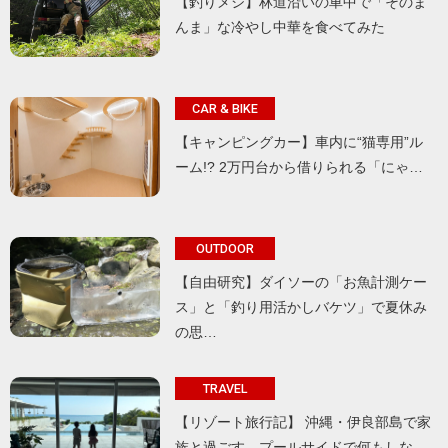
【釣りメシ】林道沿いの車中で「そのま
んま」な冷やし中華を食べてみた
CAR & BIKE
【キャンピングカー】車内に“猫専用”ル
ーム!? 2万円台から借りられる「にゃ…
OUTDOOR
【自由研究】ダイソーの「お魚計測ケー
ス」と「釣り用活かしバケツ」で夏休み
の思…
TRAVEL
【リゾート旅行記】 沖縄・伊良部島で家
族と過ごす、プールサイドで何もしな