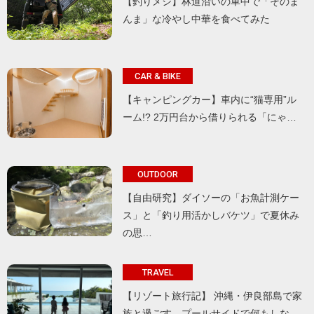
【釣りメシ】林道沿いの車中で「そのま
んま」な冷やし中華を食べてみた
CAR & BIKE
【キャンピングカー】車内に“猫専用”ル
ーム!? 2万円台から借りられる「にゃ…
OUTDOOR
【自由研究】ダイソーの「お魚計測ケー
ス」と「釣り用活かしバケツ」で夏休み
の思…
TRAVEL
【リゾート旅行記】 沖縄・伊良部島で家
族と過ごす、プールサイドで何もしな