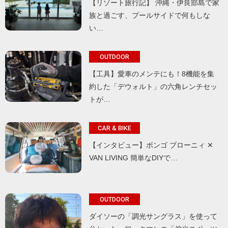
【リゾート旅行記】 沖縄・伊良部島で家
族と過ごす、プールサイドで何もしな
い…
OUTDOOR
【工具】愛車のメンテにも！8機能を集
約した「デウォルト」の六角レンチセッ
トが…
CAR & BIKE
【インタビュー】ボンゴ ブローニィ ✕
VAN LIVING 簡単なDIYで…
OUTDOOR
ダイソーの「調光サングラス」を使って