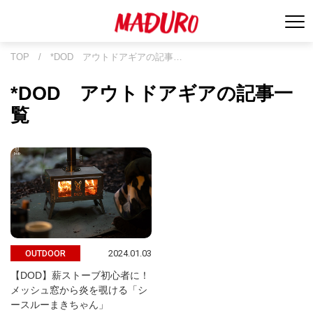
TOP
/
*DOD アウトドアギアの記事…
*DOD アウトドアギアの記事一
覧
2024.01.03
OUTDOOR
【DOD】薪ストーブ初心者に！
メッシュ窓から炎を覗ける「シ
ースルーまきちゃん」