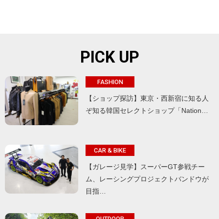
PICK UP
FASHION
【ショップ探訪】東京・西新宿に知る人
ぞ知る韓国セレクトショップ「Nation…
CAR & BIKE
【ガレージ見学】スーパーGT参戦チー
ム、レーシングプロジェクトバンドウが
目指…
OUTDOOR