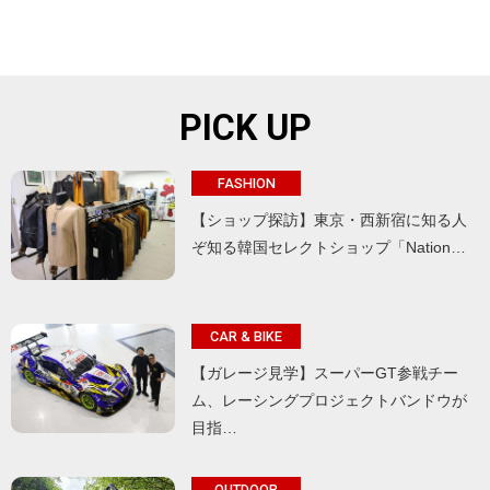
PICK UP
FASHION
【ショップ探訪】東京・西新宿に知る人
ぞ知る韓国セレクトショップ「Nation…
CAR & BIKE
【ガレージ見学】スーパーGT参戦チー
ム、レーシングプロジェクトバンドウが
目指…
OUTDOOR