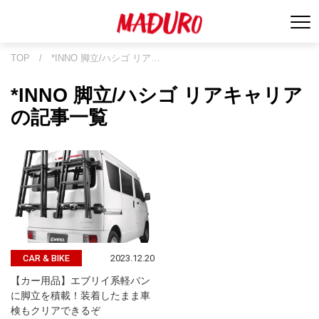
TOP
/
*INNO 脚立/ハシゴ リア…
*INNO 脚立/ハシゴ リアキャリア
の記事一覧
2023.12.20
CAR & BIKE
【カー用品】エブリイ系軽バン
に脚立を積載！装着したまま車
検もクリアできるぞ