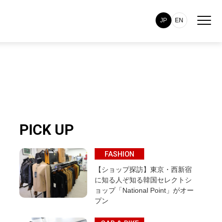
JP
EN
PICK UP
FASHION
【ショップ探訪】東京・西新宿
に知る人ぞ知る韓国セレクトシ
ョップ「National Point」がオー
プン