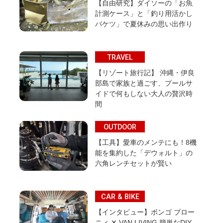
【自由研究】ダイソーの「お魚
計測ケース」と「釣り用活かし
バケツ」で夏休みの思い出作り
TRAVEL
【リゾート旅行記】 沖縄・伊良
部島で家族と過ごす、プールサ
イドで何もしない大人の贅沢時
間
OUTDOOR
【工具】愛車のメンテにも！8機
能を集約した「デウォルト」の
六角レンチセットが賢い
CAR & BIKE
【インタビュー】ボンゴ ブロー
ニィ ✕ VAN LIVING 簡単なDIY