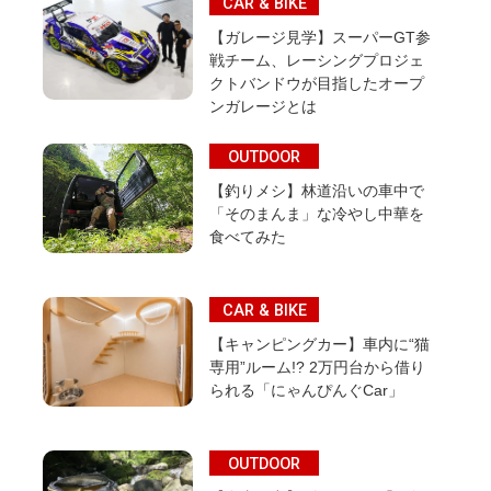
CAR & BIKE
【ガレージ見学】スーパーGT参
戦チーム、レーシングプロジェ
クトバンドウが目指したオープ
ンガレージとは
OUTDOOR
【釣りメシ】林道沿いの車中で
「そのまんま」な冷やし中華を
食べてみた
CAR & BIKE
【キャンピングカー】車内に“猫
専用”ルーム!? 2万円台から借り
られる「にゃんぴんぐCar」
OUTDOOR