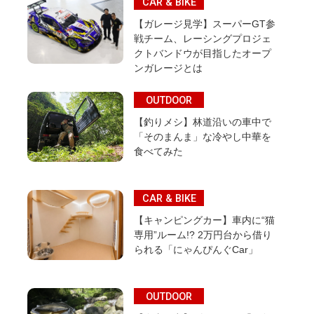
CAR & BIKE
【ガレージ見学】スーパーGT参
戦チーム、レーシングプロジェ
クトバンドウが目指したオープ
ンガレージとは
OUTDOOR
【釣りメシ】林道沿いの車中で
「そのまんま」な冷やし中華を
食べてみた
CAR & BIKE
【キャンピングカー】車内に“猫
専用”ルーム!? 2万円台から借り
られる「にゃんぴんぐCar」
OUTDOOR