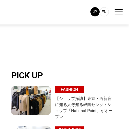
JP
EN
PICK UP
FASHION
【ショップ探訪】東京・西新宿
に知る人ぞ知る韓国セレクトシ
ョップ「National Point」がオー
プン