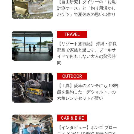
【自由研究】ダイソーの「お魚
計測ケース」と「釣り用活かし
バケツ」で夏休みの思い出作り
TRAVEL
【リゾート旅行記】 沖縄・伊良
部島で家族と過ごす、プールサ
イドで何もしない大人の贅沢時
間
OUTDOOR
【工具】愛車のメンテにも！8機
能を集約した「デウォルト」の
六角レンチセットが賢い
CAR & BIKE
【インタビュー】ボンゴ ブロー
ニィ ✕ VAN LIVING 簡単なDIY